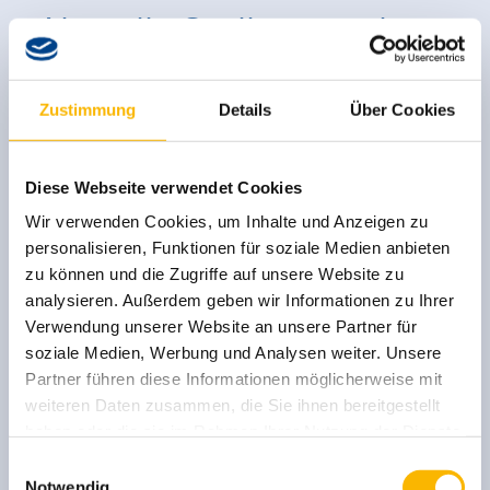
Aktuelle Stellenangebote
Zustimmung
Details
Über Cookies
m&i-Fachklinik Ichenhausen
Neu
Exam. Gesundheits- & Krankenpfleger
(m/w/d)
Diese Webseite verwendet Cookies
Wir verwenden Cookies, um Inhalte und Anzeigen zu
personalisieren, Funktionen für soziale Medien anbieten
m&i-Fachklinik Ichenhausen
Neu
zu können und die Zugriffe auf unsere Website zu
Gesundheits- & Krankenpflegehelfer /
analysieren. Außerdem geben wir Informationen zu Ihrer
Altenpflegehelfer (m/w/d)
Verwendung unserer Website an unsere Partner für
soziale Medien, Werbung und Analysen weiter. Unsere
Partner führen diese Informationen möglicherweise mit
m&i-Fachklinik Ichenhausen
Neu
weiteren Daten zusammen, die Sie ihnen bereitgestellt
Pflegefachkraft (m/w/d) im Springerpool
haben oder die sie im Rahmen Ihrer Nutzung der Dienste
gesammelt haben.
Einwilligungsauswahl
Notwendig