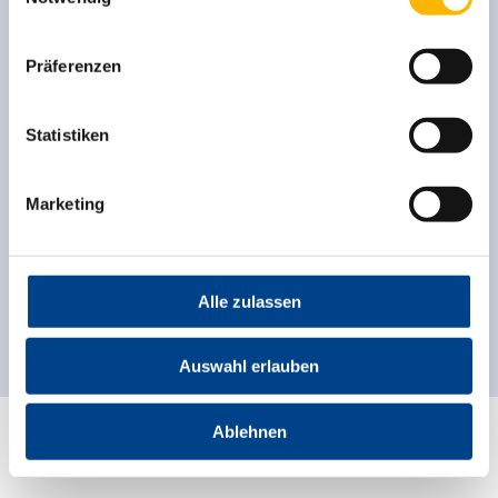
m&i-Fachklinik Ichenhausen
Neu
Pflegekraft für den Akutbereich (m/w/d)
Präferenzen
Weaning / Neurologische
Frührehabilitation / Phase B
Statistiken
m&i-Fachklinik Ichenhausen
stellv. Stationsleitung Station 4.2 (m/w/d)
Marketing
m&i-Fachklinik Ichenhausen
Beschäftigte (m/w/d) im Hol- und
Alle zulassen
Bringdienst
Auswahl erlauben
Ablehnen
DU BIST FÜR ANDERE DA UND WIR SIND FÜR DICH
DA