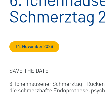
6. Ichenhaus
Schmerztag 
Checkliste / Anreise
Unfallchirurgisch-orthopädische
Frührehabilitation
Ambulanz / Praxis in der Klinik
BG-Patienten
14. November 2026
Klinikrundgang (virtuell)
SAVE THE DATE
6. Ichenhausener Schmerztag - Rücke
die schmerzhafte Endoprothese, psych