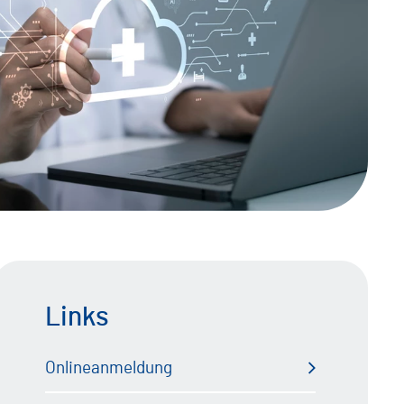
Behandlungszentrum für
Beinamputierte
Schluckambulanz
Versorgung BG-Patienten
Links
Onlineanmeldung