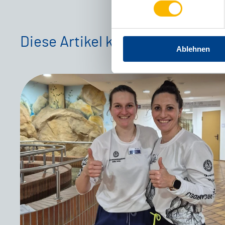
Diese Artikel könnten Sie auch 
Ablehnen