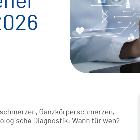
ener
Komfortleistungen
2026
Ambulante Rehabilitation
Verpflegung
Freizeit / Kultur / Seelsorge
Digitale Grußkarten
nschmerzen, Ganzkörperschmerzen,
ologische Diagnostik: Wann für wen?