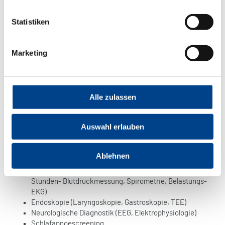
Statistiken
Marketing
Alle zulassen
Auswahl erlauben
Diagnostische Maßnahmen
Röntgen/CT
Ablehnen
Farbdoppler (Herz, Abdomen, Gefäße, Gelenke)
Kardiologische Diagnostik (EKG, 24-Stunden-EKG, 24-
Stunden- Blutdruckmessung, Spirometrie, Belastungs-
EKG)
Endoskopie (Laryngoskopie, Gastroskopie, TEE)
Neurologische Diagnostik (EEG, Elektrophysiologie)
Schlafapnoescreening