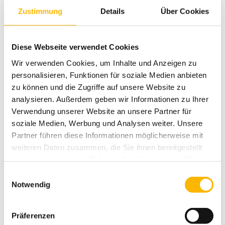
Zustimmung
Details
Über Cookies
Diese Webseite verwendet Cookies
Wir verwenden Cookies, um Inhalte und Anzeigen zu
personalisieren, Funktionen für soziale Medien anbieten
zu können und die Zugriffe auf unsere Website zu
analysieren. Außerdem geben wir Informationen zu Ihrer
Verwendung unserer Website an unsere Partner für
Innere Medizin
soziale Medien, Werbung und Analysen weiter. Unsere
Partner führen diese Informationen möglicherweise mit
In der Fachabteilung für Innere Medizin und Rheumatologie an
weiteren Daten zusammen, die Sie ihnen bereitgestellt
der m&i-Fachklinik Ichenhausen behandeln wir
akutmedizinisch. Wir bieten unseren Patienten eine
haben oder die sie im Rahmen Ihrer Nutzung der Dienste
internistische Grundversorgung nach dem
gesammelt haben.
Einwilligungsauswahl
Krankenhausbedarfsplan.
Notwendig
Präferenzen