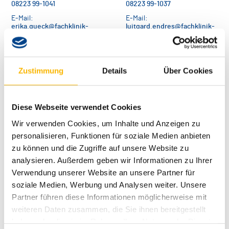
08223 99-1041
08223 99-1037
E-Mail:
E-Mail:
erika.queck@fachklinik-
luitgard.endres@fachklinik-
ichenhausen.de
ichenhausen.de
Zustimmung
Details
Über Cookies
Diese Webseite verwendet Cookies
Wir verwenden Cookies, um Inhalte und Anzeigen zu
personalisieren, Funktionen für soziale Medien anbieten
zu können und die Zugriffe auf unsere Website zu
analysieren. Außerdem geben wir Informationen zu Ihrer
Priv.-Doz. Dr. med.
Michael Valet
Verwendung unserer Website an unsere Partner für
Chefarzt Neurologie
soziale Medien, Werbung und Analysen weiter. Unsere
Telefon:
Partner führen diese Informationen möglicherweise mit
08223 99-1034
weiteren Daten zusammen, die Sie ihnen bereitgestellt
E-Mail:
haben oder die sie im Rahmen Ihrer Nutzung der Dienste
neurologie@fachklinik-