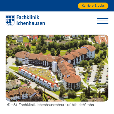
Karriere & Jobs
©m&i-Fachklinik Ichenhausen/euroluftbild.de/Grahn