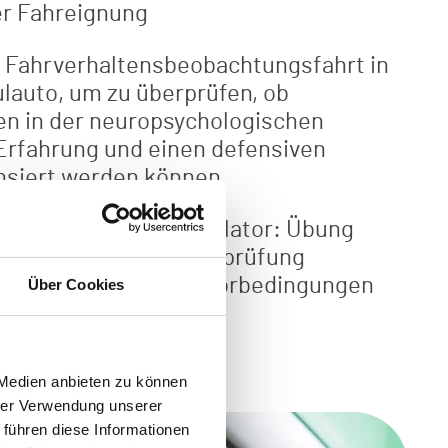
r Fahreignung
 Fahrverhaltensbeobachtungsfahrt in
lauto, um zu überprüfen, ob
en in der neuropsychologischen
Erfahrung und einen defensiven
nsiert werden können
em modernen Fahrsimulator: Übung
hrabstinenz oder Überprüfung
rsituationen unter Laborbedingungen
Über Cookies
 Medien anbieten zu können
hrer Verwendung unserer
 führen diese Informationen