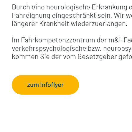
Durch eine neurologische Erkrankung o
Fahreignung eingeschränkt sein. Wir wol
Checkliste / Anreise
Unfallchirurgisch-orthopädische
längerer Krankheit wiederzuerlangen.
Frührehabilitation
Ambulanz / Praxis in der Klinik
Im Fahrkompetenzzentrum der m&i-Fac
verkehrspsychologische bzw. neuropsyc
kommen Sie der vom Gesetzgeber gefor
BG-Patienten
Klinikrundgang (virtuell)
zum Infoflyer