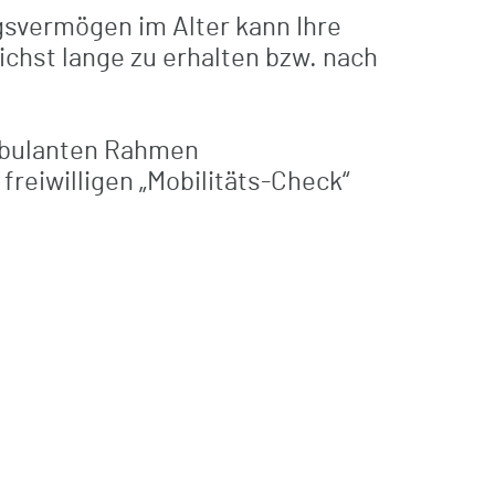
gsvermögen im Alter kann Ihre
ichst lange zu erhalten bzw. nach
Behandlungszentrum für
Beinamputierte
mbulanten Rahmen
Schluckambulanz
reiwilligen „Mobilitäts-Check“
Versorgung BG-Patienten