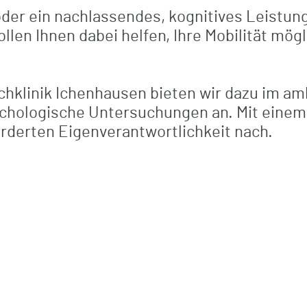
der ein nachlassendes, kognitives Leistun
Komfortleistungen
len Ihnen dabei helfen, Ihre Mobilität mögl
Ambulante Rehabilitation
Verpflegung
hklinik Ichenhausen bieten wir dazu im a
hologische Untersuchungen an. Mit einem f
Freizeit / Kultur / Seelsorge
derten Eigenverantwortlichkeit nach.
Digitale Grußkarten