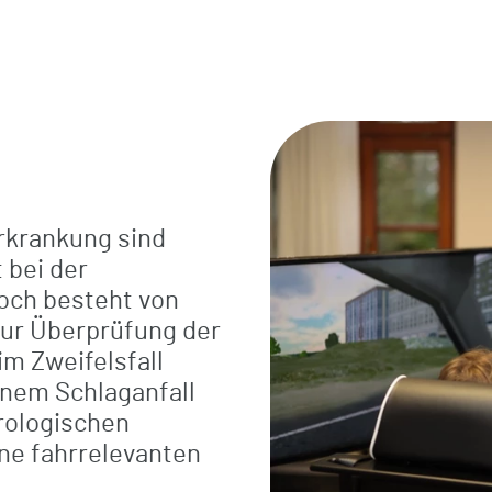
rkrankung sind
t bei der
och besteht von
 zur Überprüfung der
m Zweifelsfall
nem Schlaganfall
rologischen
ine fahrrelevanten