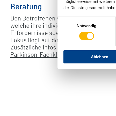
möglicherweise mit weiteren
Beratung
der Dienste gesammelt habe
Den Betroffenen werden Empfehlungen 
Einwilligungsauswahl
welche ihre individuellen Lebensumst
Notwendig
Erfordernisse soweit wie möglich berü
Fokus liegt auf der Fragestellung „Was 
Zusätzliche Infos erhalten Sie unter
Zer
Parkinson-Fachklinik
Ablehnen